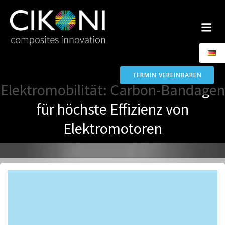
Zum
Inhalt
springen
TERMIN VEREINBAREN
Elektromobilität: Carbon-Bandagen
für höchste Effizienz von
Elektromotoren