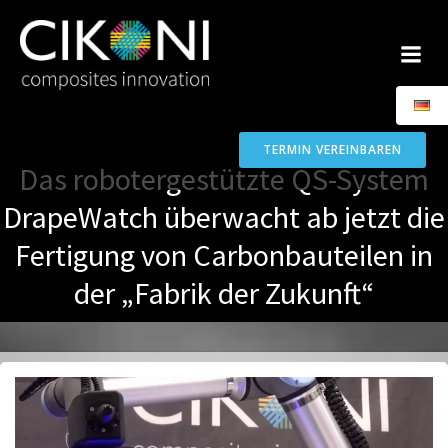
Zum
Inhalt
springen
TERMIN VEREINBAREN
Das robotergestützte QS-System
DrapeWatch überwacht ab jetzt die
Fertigung von Carbonbauteilen in
der „Fabrik der Zukunft“