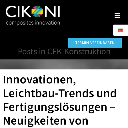
Zum
Inhalt
springen
TERMIN VEREINBAREN
Posts in CFK-Konstruktion
Innovationen,
Leichtbau-Trends und
Fertigungslösungen –
Neuigkeiten von