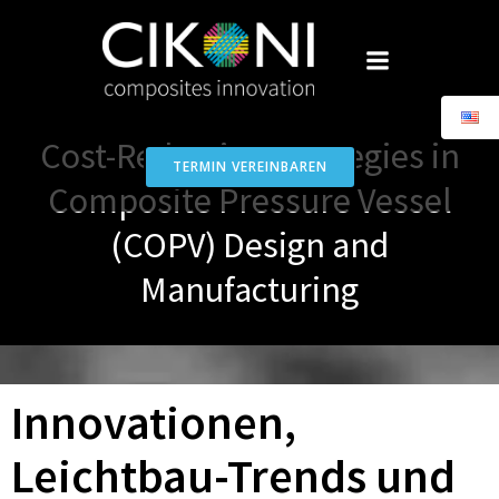
Skip
to
content
Cost-Reduction Strategies in
TERMIN VEREINBAREN
Composite Pressure Vessel
(COPV) Design and
Manufacturing
Innovationen,
Leichtbau-Trends und