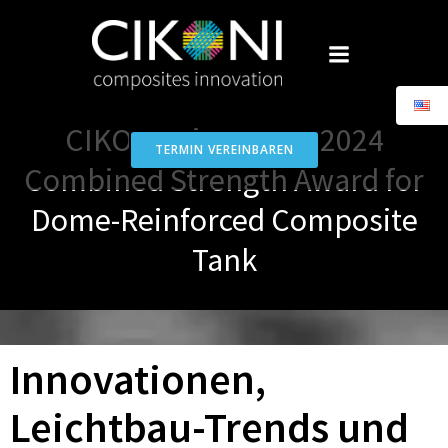
Skip
to
content
CIKONI wins CAMX 2024
TERMIN VEREINBAREN
Combined Strength Award for
Dome-Reinforced Composite
Tank
Innovationen,
Leichtbau-Trends und