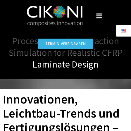
Skip
to
content
Process-Based Compaction
TERMIN VEREINBAREN
Simulation for Realistic CFRP
Laminate Design
Innovationen,
Leichtbau-Trends und
Fertigungslösungen –