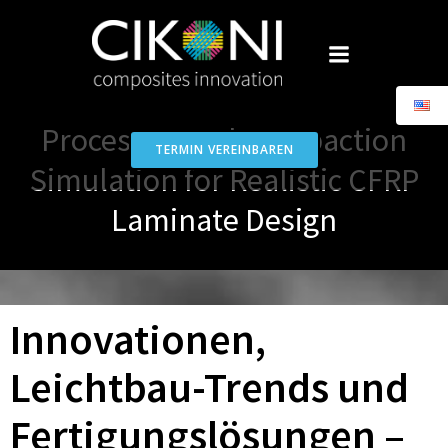
Skip
to
content
Process-Based Compaction
TERMIN VEREINBAREN
Simulation for Realistic CFRP
Laminate Design
Innovationen,
Leichtbau-Trends und
Fertigungslösungen –