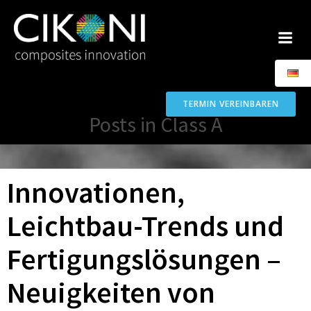
Zum
Inhalt
springen
TERMIN VEREINBAREN
Posts in Class A
Innovationen,
Leichtbau-Trends und
Fertigungslösungen –
Neuigkeiten von