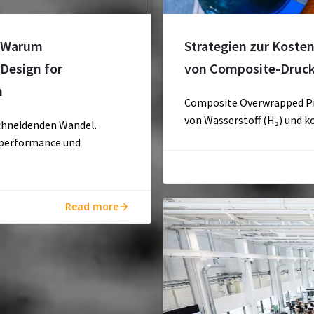
: Warum
Strategien zur Koste
Design for
von Composite-Druck
n
Composite Overwrapped Pres
von Wasserstoff (H₂) und 
schneidenden Wandel.
gperformance und
Read more