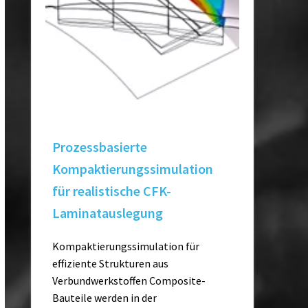
Prozessbasierte
Kompaktierungssimulation
für realistische CFK-
Laminatauslegung
Kompaktierungssimulation für
effiziente Strukturen aus
Verbundwerkstoffen Composite-
Bauteile werden in der