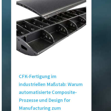
CFK-Fertigung im
industriellen Maßstab: Warum
automatisierte Composite-
Prozesse und Design for
Manufacturing zum