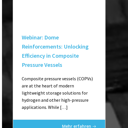
Webinar: Dome
Reinforcements: Unlocking
Efficiency in Composite
Pressure Vessels
Composite pressure vessels (COPVs)
are at the heart of modern
lightweight storage solutions for
hydrogen and other high-pressure
applications. While […]
Mehr erfahren